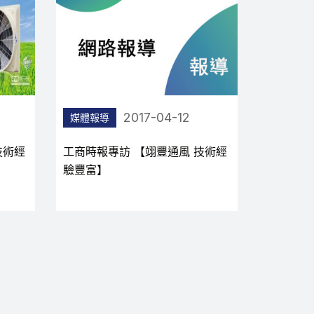
2016-04-12
媒體報導
媒體報導
技術經
工商時報專訪 【提供涼爽自然風
經濟日報
翊豐通風 推直流無刷變頻風扇】
能 再創