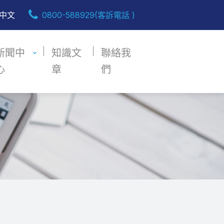
中文
0800-588929(客訴電話 )
新聞中
知識文
聯絡我
心
章
們