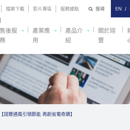
檔案下載
影片專區
服務據點
搜尋
EN
/
售後服
產業應
產品介
關於翊
務
用
紹
豐
 【翊豐通風引領節能 再創省電奇蹟】