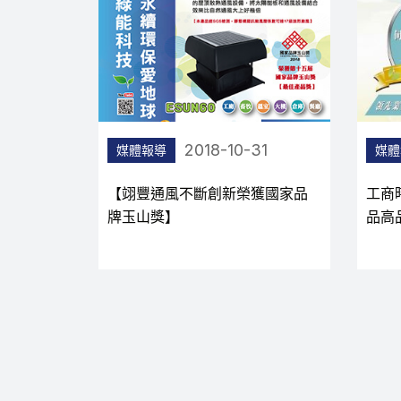
31
2017-11-16
媒體報導
媒體
獲國家品
工商時報專訪 【翊豐通風 堅持產
工商
品高品質政策】
驗豐