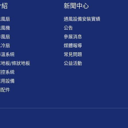
介紹
新聞中心
送風扇
通風設備安裝實績
送風機
公告
排風扇
參展消息
水冷扇
媒體報導
降溫系統
常見問題
地板/條狀地板
公益活動
環控系統
業用設備
用配件