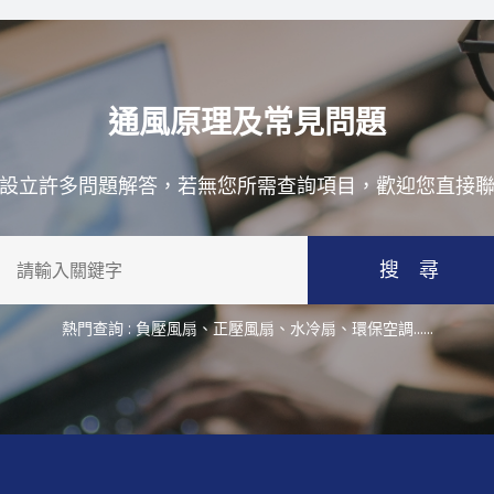
通風原理及常見問題
設立許多問題解答，若無您所需查詢項目，歡迎您直接
搜 尋
熱門查詢 :
負壓風扇
、
正壓風扇
、
水冷扇
、
環保空調
......