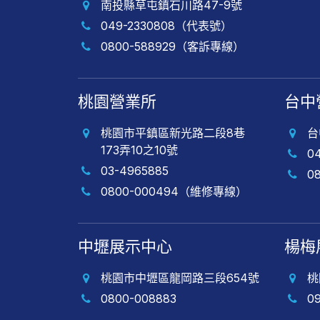
南投縣草屯鎮石川路47-9號
049-2330808（代表號）
0800-588929（客訴專線）
桃園營業所
台中
桃園市平鎮區新光路二段8巷
台
173弄10之10號
0
03-4965885
0
0800-000494（維修專線）
中壢展示中心
楊梅
桃園市中壢區龍岡路三段654號
桃
0800-008883
0