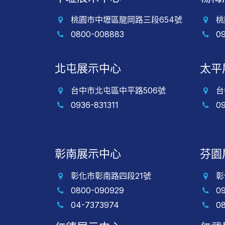
桃園市中壢區龍岡路三段654號
桃
0800-008883
0
北屯展示中心
太平
台中市北屯區中平路506號
台
0936-831311
0
彰南展示中心
芬園
彰化市彰南路四段21號
彰
0800-090929
0
04-7373974
0