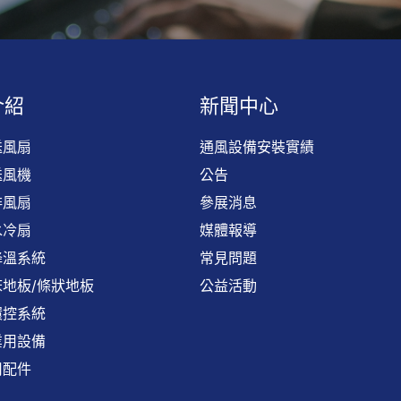
介紹
新聞中心
送風扇
通風設備安裝實績
送風機
公告
排風扇
參展消息
水冷扇
媒體報導
降溫系統
常見問題
地板/條狀地板
公益活動
環控系統
業用設備
用配件