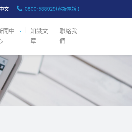
中文
0800-588929(客訴電話 )
新聞中
知識文
聯絡我
心
章
們