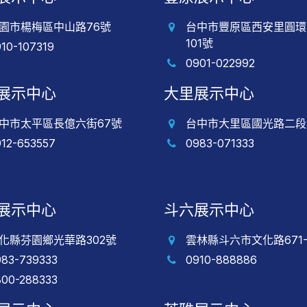
園市楊梅區中山路76號
台中市豐原區西安里圓環
101號
910-107319
0901-022992
展示中心
大里展示中心
中市太平區長億六街67號
台中市大里區國光路二段5
912-653557
0983-071333
展示中心
斗六展示中心
化縣芬園鄉光華路302號
雲林縣斗六市文化路671-
983-739333
0910-888886
800-288333