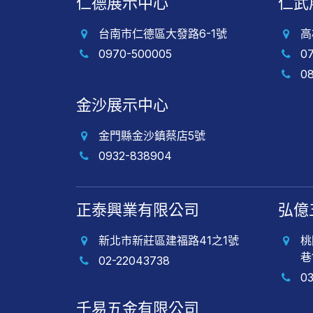
仁德展示中心
仁武
台南市仁德區大發路6-1號
高
0970-500005
0
0
金沙展示中心
金門縣金沙鎮蔡店5號
0932-838904
正泰興業有限公司
弘億
新北市新莊區建福路41之1號
桃
巷
02-22043738
0
千易五金有限公司