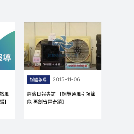
2015-11-06
媒體報導
媒體報導
然風
經濟日報專訪 【翊豐通風引領節
經濟日報
扇】
能 再創省電奇蹟】
冷扇 再