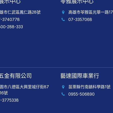
展示中心
苓雅展示中心
雄市仁武區鳳仁路28號
高雄市苓雅區光華一路17
7-3740778
07-3357068
800-288-333
五金有限公司
藝速國際車業行
園市八德區大興里城仔街87
苗栗縣竹南鎮科學路1號
16號
0955-506890
3-3775338