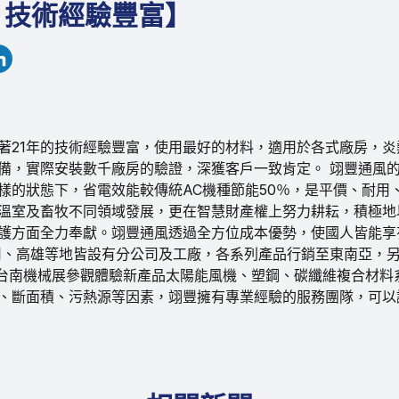
 技術經驗豐富】
著21年的技術經驗豐富，使用最好的材料，適用於各式廠房，
備，實際安裝數千廠房的驗證，深獲客戶一致肯定。 翊豐通風的
樣的狀態下，省電效能較傳統AC機種節能50％，是平價、耐用
溫室及畜牧不同領域發展，更在智慧財產權上努力耕耘，積極地
護方面全力奉獻。翊豐通風透過全方位成本優勢，使國人皆能享
司、高雄等地皆設有分公司及工廠，各系列產品行銷至東南亞，另
日台南機械展參觀體驗新產品太陽能風機、塑鋼、碳纖維複合材料
、斷面積、污熱源等因素，翊豐擁有專業經驗的服務團隊，可以