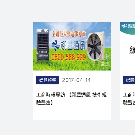
6
2017-04-14
媒體報導
媒體
風 堅持產
工商時報專訪 【翊豐通風 技術經
工商
驗豐富】
驗豐