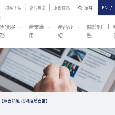
檔案下載
影片專區
服務據點
搜尋
EN
/
售後服
產業應
產品介
關於翊
務
用
紹
豐
 【翊豐通風 技術經驗豐富】