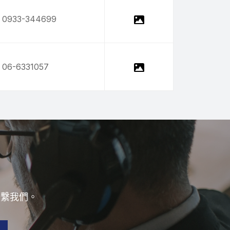
0933-344699
06-6331057
聯繫我們。