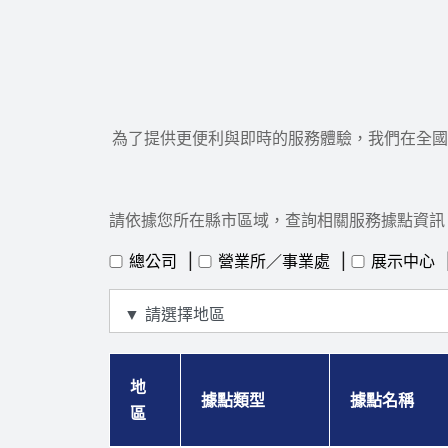
為了提供更便利與即時的服務體驗，我們在全國
請依據您所在縣市區域，查詢相關服務據點資訊
總公司
|
營業所／事業處
|
展示中心
地
據點類型
據點名稱
區