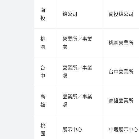
南
總公司
南投總公司
投
桃
營業所／事業
桃園營業所
園
處
台
營業所／事業
台中營業所
中
處
高
營業所／事業
高雄營業所
雄
處
桃
展示中心
中壢展示中心
園