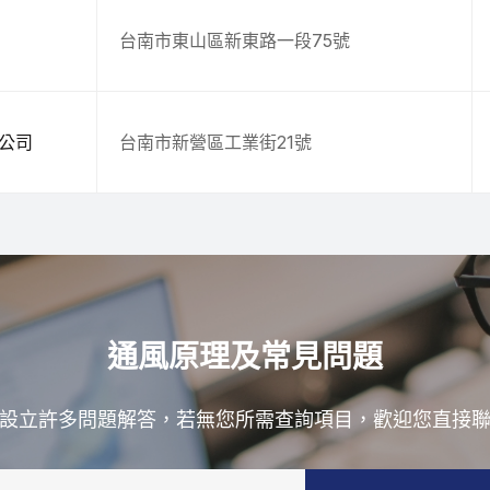
台南市東山區新東路一段75號
公司
台南市新營區工業街21號
通風原理及常見問題
設立許多問題解答，若無您所需查詢項目，歡迎您直接