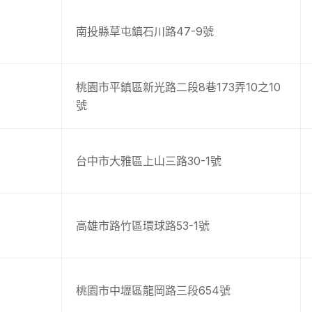
南投縣草屯鎮石川路47-9號
桃園市平鎮區新光路二段8巷173弄10之10
號
台中市大雅區上山三路30-1號
高雄市路竹區環球路53-1號
桃園市中壢區龍岡路三段654號