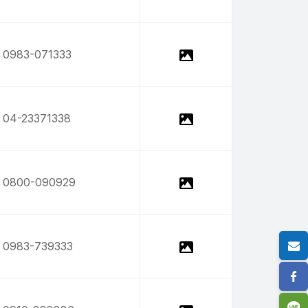
0983-071333
04-23371338
0800-090929
0983-739333