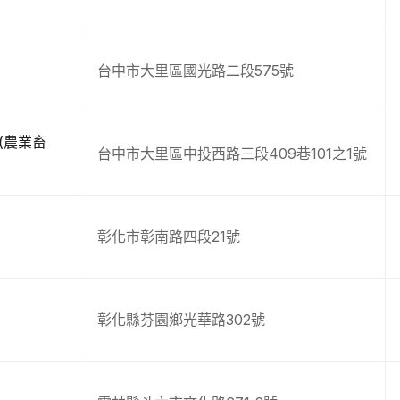
台中市大里區國光路二段575號
(農業畜
台中市大里區中投西路三段409巷101之1號
彰化市彰南路四段21號
彰化縣芬園鄉光華路302號