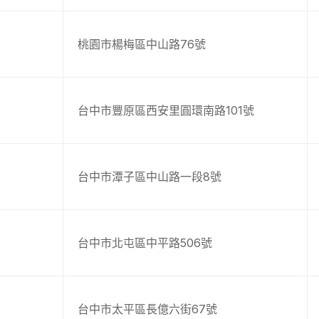
桃園市楊梅區中山路76號
台中市豐原區西安里圓環南路101號
台中市潭子區中山路一段8號
台中市北屯區中平路506號
台中市太平區長億六街67號