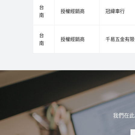
台
授權經銷商
冠緯車行
南
台
授權經銷商
千易五金有限
南
我們在此