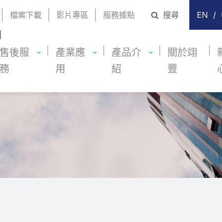
檔案下載
影片專區
服務據點
搜尋
EN
/
售後服
產業應
產品介
關於翊
務
用
紹
豐