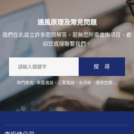
通風原理及常見問題
我們在此設立許多問題解答，若無您所需查詢項目，歡
迎您直接聯繫我們。
搜 尋
熱門查詢 :
負壓風扇
、
正壓風扇
、
水冷扇
、
環保空調
......