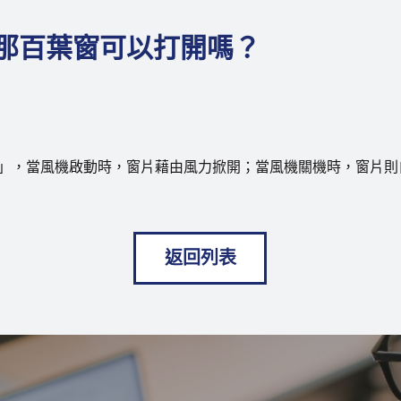
那百葉窗可以打開嗎？
窗」，當風機啟動時，窗片藉由風力掀開；當風機關機時，窗片則
返回列表