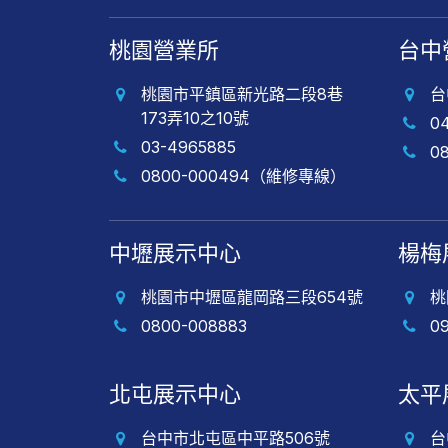
桃園營業所
台中
桃園市平鎮區新光路二段8巷
台
173弄10之10號
0
03-4965885
0
0800-000494（維修專線）
中壢展示中心
楊梅
桃園市中壢區龍岡路三段654號
桃
0800-008883
0
北屯展示中心
太平
台中市北屯區中平路506號
台