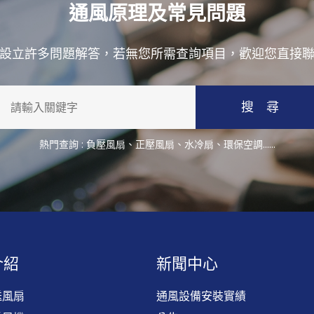
通風原理及常見問題
設立許多問題解答，若無您所需查詢項目，歡迎您直接
搜 尋
熱門查詢 :
負壓風扇
、
正壓風扇
、
水冷扇
、
環保空調
......
介紹
新聞中心
送風扇
通風設備安裝實績