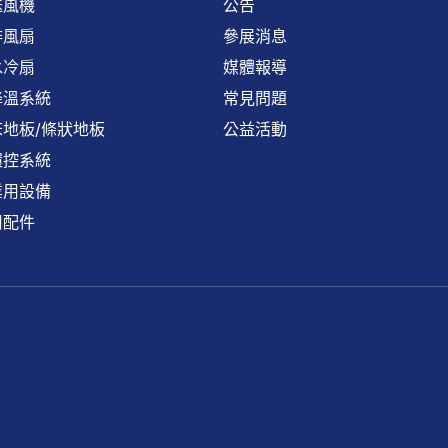
送風機
公告
排風扇
參展消息
水冷扇
媒體報導
降溫系統
常見問題
地板/條狀地板
公益活動
環控系統
業用設備
用配件