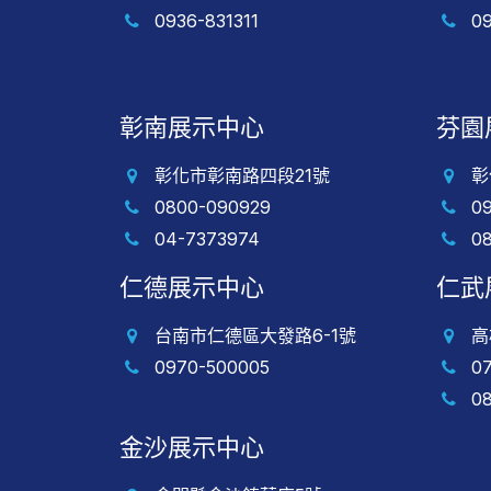
0936-831311
0
彰南展示中心
芬園
彰化市彰南路四段21號
彰
0800-090929
0
04-7373974
0
仁德展示中心
仁武
台南市仁德區大發路6-1號
高
0970-500005
0
0
金沙展示中心