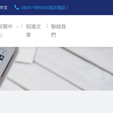
中文
0800-588929(客訴電話 )
新聞中
知識文
聯絡我
心
章
們