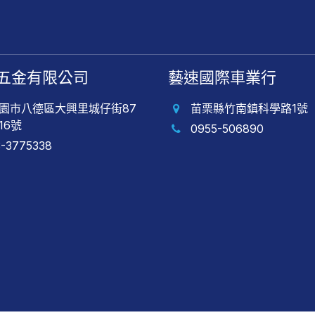
五金有限公司
藝速國際車業行
園市八德區大興里城仔街87
苗栗縣竹南鎮科學路1號
16號
0955-506890
3-3775338