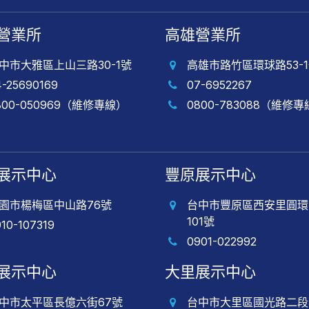
營業所
高雄營業所
中市大雅區上山三路30-1號
高雄市路竹區環球路53-
4-25690169
07-6952267
800-050969（維修專線）
0800-783088（維修
展示中心
豐原展示中心
園市楊梅區中山路76號
台中市豐原區西安里圓環
101號
910-107319
0901-022992
展示中心
大里展示中心
中市太平區長億六街67號
台中市大里區國光路二段5