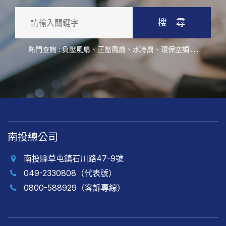
搜 尋
熱門查詢 :
負壓風扇
、
正壓風扇
、
水冷扇
、
環保空調
......
南投總公司
南投縣草屯鎮石川路47-9號
049-2330808（代表號）
0800-588929（客訴專線）