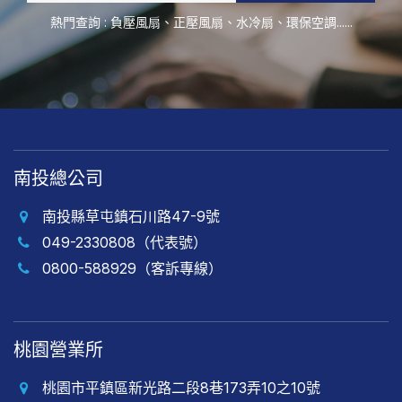
熱門查詢 :
負壓風扇
、
正壓風扇
、
水冷扇
、
環保空調
......
南投總公司
南投縣草屯鎮石川路47-9號
049-2330808（代表號）
0800-588929（客訴專線）
桃園營業所
桃園市平鎮區新光路二段8巷173弄10之10號