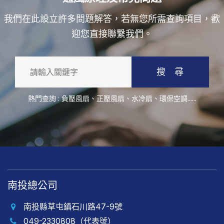
我們在此設立許多問題解答，若無您所需查詢項目，歡
迎您直接聯繫我們。
搜 尋
熱門查詢 :
負壓風扇
、
正壓風扇
、
水冷扇
、
環保空調
......
南投總公司
南投縣草屯鎮石川路47-9號
049-2330808（代表號）